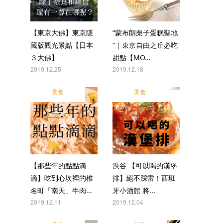
【東京大佛】東京隱
“蒙布朗栗子蛋糕聖地
藏版觀光景點【日本
“｜東京自由之丘必吃
３大佛】
甜點【MO...
2019.12.25
2019.12.18
美食
美食
【那些年的點點滴
渋谷 【可以喝的漢堡
滴】吃到心坎裡的椎
排】絕不踩雷！西班
名町「南天」牛肉...
牙小酒館 將...
2019.12.11
2019.12.04