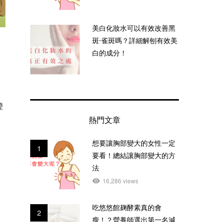
美白化妝水可以有效改善黑
斑·雀斑嗎？詳細解刨有效美
白的成分！
。
登
熱門文章
想要讓胸部變大的女性一定
1
要看！總結讓胸部變大的方
法
16,286 views
吃悠悠館麹酵素真的會
2
瘦！？營養師選出第一名減