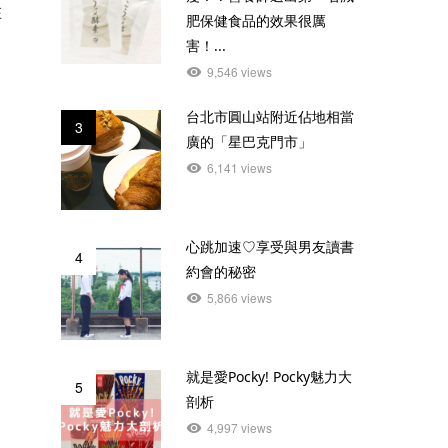
在
肥保健食品的效果很厲
害！...
9,546 views
台北市圓山站附近佔地相當
3
廣的「星巴克門市」
6,141 views
心跳加速♡享受與男友讀書
4
約會的秘密
5,866 views
就是愛Pocky! Pocky魅力大
5
剖析
4,997 views