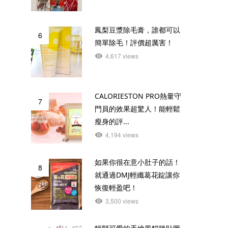
鳳梨豆漿除毛膏，誰都可以
6
簡單除毛！評價超厲害！
4,617 views
CALORIESTON PRO熱量守
7
門員的效果超驚人！能輕鬆
瘦身的評...
4,194 views
如果你很在意小肚子的話！
8
就通過DMJ輕纖葛花錠讓你
恢復輕盈吧！
3,500 views