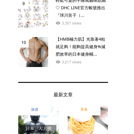
輕鬆可愛的手繪風貓咪貼圖
9
♡ DHC LINE官方帳號推出
『球川良子（...
3,357 views
【HMB極力肌】光靠著4粒
10
就足夠！能夠提高健身%減
肥效率的日本健身輔...
3,217 views
最新文章
旅遊
美食