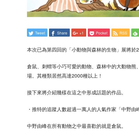
Tweet
Share
+1
Pocket
RSS
本次已為第四回的「小動物與森林的生物」展將於20
倉鼠、刺蝟等小巧可愛的動物、森林中的大動物熊
場。其種類居然高達2000種以上！
接下來將介紹幾樣在這之中形成話題的作品。
・推特的追蹤人數超過一萬人的人氣作家「中野由
中野由峰在所有動物之中最喜歡的就是倉鼠。