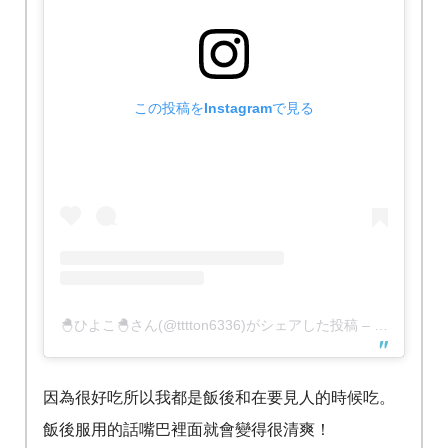
この投稿をInstagramで見る
🐣ひよこ🐣さん(@tttton6336)がシェアした投稿
–
2018年 3
因為很好吃所以我都是飯後和在要見人的時候吃。
飯後服用的話嘴巴裡面就會變得很清爽！