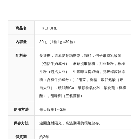
商品名
FREPURE
內容量
30ｇ（1粒1ｇ×30粒）
配料表
麥芽糖，還原麥芽糖糖漿，糊精，孢子形成乳酸菌
（包括牛奶成分），蘑菇提取物粉，刀豆茶粉，檸檬
汁粉（包括大豆），生咖啡豆提取物，雙歧桿菌幹原
粉（含有牛奶成分））/ 甜菜，香精，聚谷氨酸（來
自大豆），硬脂酸Ca，細顆粒氧化矽，酸化劑（檸檬
酸），甜味劑（三氯蔗糖）
使用方法
每天服用1～2粒
保存方法
避開直射陽光，高溫潮濕的環境儲存。
保質期
約2年