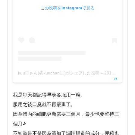
この投稿をInstagramで見る
kuu♡さん(@kuuchan11)がシェアした投稿
–
2019年 4月月21日午前4時19分PDT
我是每天都記得早晚各服用一粒。
服用之後口臭就不再嚴重了。
因為體內的細胞更新需要三個月，最少也要堅持三
個月♪
不知道是不是因為添加了調理腸道的成分，便秘也