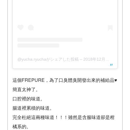
@yucha.ryuchaがシェアした投稿
–
2018年12月月1日午前4時34分PST
這個FREPURE，為了口臭體臭開發出來的補給品♥️
簡直太神了。
口腔裡的味道。
腸道裡累積的味道。
完全杜絕這兩種味道！！！雖然是含服味道卻是柑
橘系的。