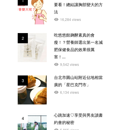
1
要看！總結讓胸部變大的方
法
16,284 views
吃悠悠館麹酵素真的會
2
瘦！？營養師選出第一名減
肥保健食品的效果很厲
害！...
9,542 views
台北市圓山站附近佔地相當
3
廣的「星巴克門市」
6,134 views
心跳加速♡享受與男友讀書
4
約會的秘密
5,865 views