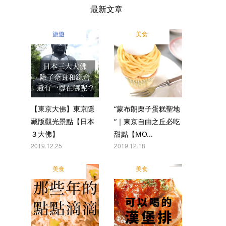
最新文章
旅遊
美食
【東京大佛】東京隱
“蒙布朗栗子蛋糕聖地
藏版觀光景點【日本
“｜東京自由之丘必吃
３大佛】
甜點【MO...
2019.12.25
2019.12.18
美食
美食