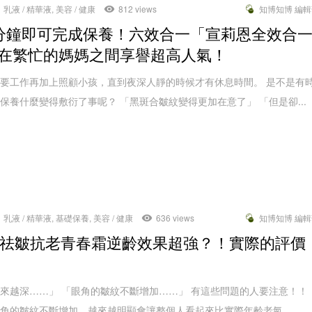
乳液 / 精華液
,
美容 / 健康
812 views
知博知博 編
分鐘即可完成保養！六效合一「宣莉恩全效合
在繁忙的媽媽之間享譽超高人氣！
要工作再加上照顧小孩，直到夜深人靜的時候才有休息時間。 是不是有
保養什麼變得敷衍了事呢？ 「黑斑合皺紋變得更加在意了」 「但是卻...
乳液 / 精華液
,
基礎保養
,
美容 / 健康
636 views
知博知博 編
X祛皺抗老青春霜逆齡效果超強？！實際的評價
來越深……」 「眼角的皺紋不斷增加……」 有這些問題的人要注意！！
角的皺紋不斷增加，越來越明顯會讓整個人看起來比實際年齡老氣。 ...