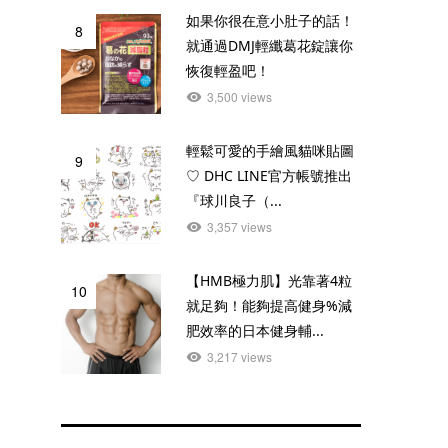
如果你很在意小肚子的話！
8
就通過DMJ輕纖葛花錠讓你
恢復輕盈吧！
3,500 views
輕鬆可愛的手繪風貓咪貼圖
9
♡ DHC LINE官方帳號推出
『球川良子（...
3,357 views
【HMB極力肌】光靠著4粒
10
就足夠！能夠提高健身%減
肥效率的日本健身輔...
3,217 views