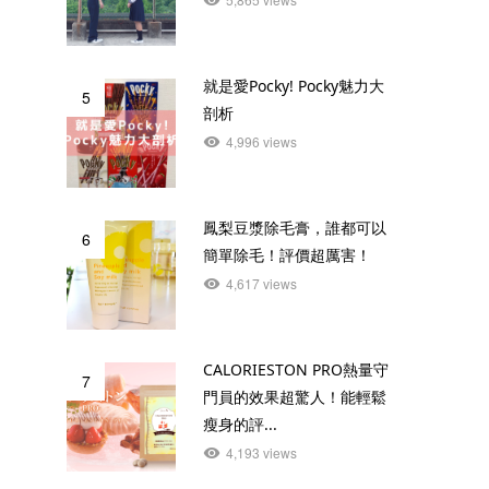
就是愛Pocky! Pocky魅力大
5
剖析
4,996 views
鳳梨豆漿除毛膏，誰都可以
6
簡單除毛！評價超厲害！
4,617 views
CALORIESTON PRO熱量守
7
門員的效果超驚人！能輕鬆
瘦身的評...
4,193 views