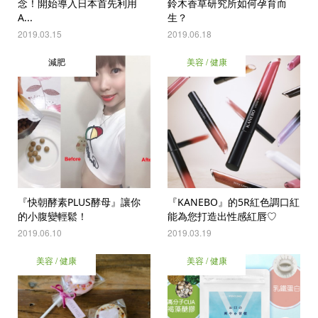
念！開始導入日本首先利用
鈴木香草研究所如何孕育而
A...
生？
2019.03.15
2019.06.18
減肥
美容 / 健康
『快朝酵素PLUS酵母』讓你
『KANEBO』的5R紅色調口紅
的小腹變輕鬆！
能為您打造出性感紅唇♡
2019.06.10
2019.03.19
美容 / 健康
美容 / 健康