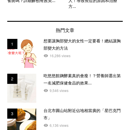
雀斑嗎？詳細解刨有效美...
人！導致長痘的原因和治療
方...
熱門文章
想要讓胸部變大的女性一定要看！總結讓胸
1
部變大的方法
16,286 views
吃悠悠館麹酵素真的會瘦！？營養師選出第
2
一名減肥保健食品的效果...
9,546 views
台北市圓山站附近佔地相當廣的「星巴克門
3
市」
6,136 views