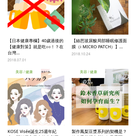
【日本健康專欄】40歲過後的
【絲芭玻尿酸局部睡眠修護面
【健康對策】就是吃○○！？在
膜（i MICRO PATCH）】...
台灣...
2018.10.24
2018.07.01
美容 / 健康
美容 / 健康
KOSE Visée誕生25週年紀
製作鳳梨豆漿系列的契機是？