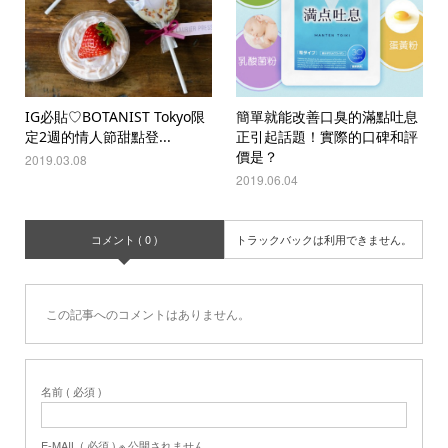
IG必貼♡BOTANIST Tokyo限
簡單就能改善口臭的滿點吐息
定2週的情人節甜點登...
正引起話題！實際的口碑和評
價是？
2019.03.08
2019.06.04
コメント ( 0 )
トラックバックは利用できません。
この記事へのコメントはありません。
名前 ( 必須 )
E-MAIL ( 必須 ) ※ 公開されません