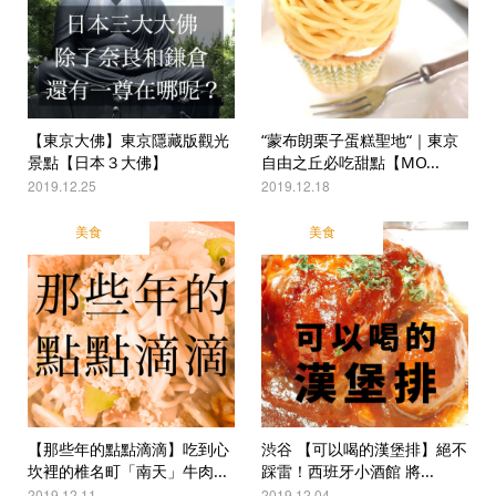
【東京大佛】東京隱藏版觀光
“蒙布朗栗子蛋糕聖地“｜東京
景點【日本３大佛】
自由之丘必吃甜點【MO...
2019.12.25
2019.12.18
美食
美食
【那些年的點點滴滴】吃到心
渋谷 【可以喝的漢堡排】絕不
坎裡的椎名町「南天」牛肉...
踩雷！西班牙小酒館 將...
2019.12.11
2019.12.04