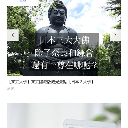


“蒙布朗栗子蛋糕聖地“｜東京自由之丘必吃甜點【MONT-BL...
【
美食
美食