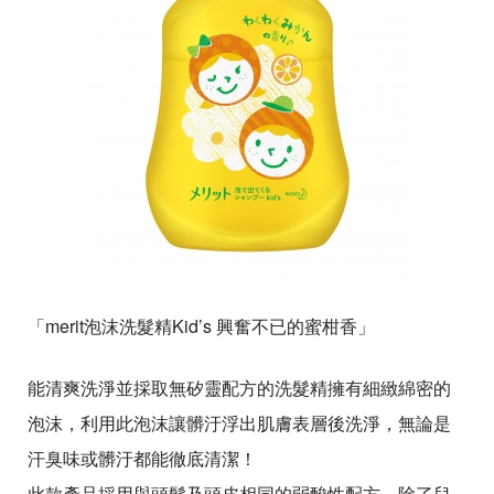
「merit泡沫洗髮精Kid’s 興奮不已的蜜柑香」
能清爽洗淨並採取無矽靈配方的洗髮精擁有細緻綿密的
泡沫，利用此泡沫讓髒汙浮出肌膚表層後洗淨，無論是
汗臭味或髒汙都能徹底清潔！
此款產品採用與頭髮及頭皮相同的弱酸性配方，除了兒