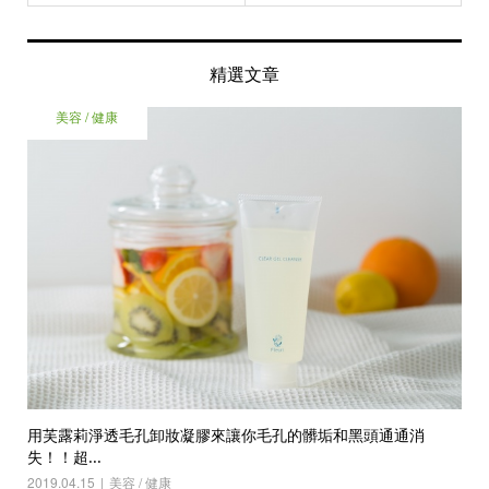
精選文章
美容 / 健康
用芙露莉淨透毛孔卸妝凝膠來讓你毛孔的髒垢和黑頭通通消
失！！超...
2019.04.15
美容 / 健康