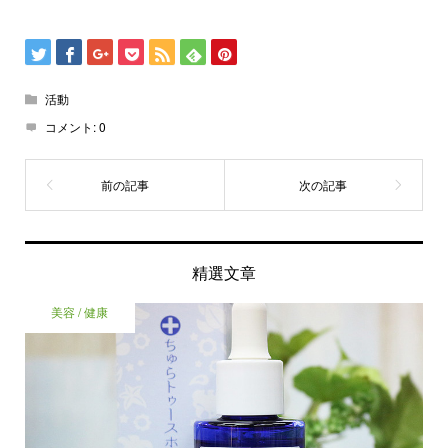
活動
コメント:
0
精選文章
美容 / 健康