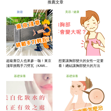
推薦文章
旅遊
美容 / 健康
超級賽亞人也來參ㄧ咖！東京
想要讓胸部變大的女性一定要
淺草挑戰手刀劈瓦（KAW...
看！總結讓胸部變大的方法
基礎保養
基礎保養