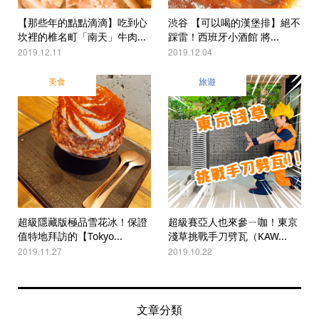
【那些年的點點滴滴】吃到心
渋谷 【可以喝的漢堡排】絕不
坎裡的椎名町「南天」牛肉...
踩雷！西班牙小酒館 將...
2019.12.11
2019.12.04
美食
旅遊
超級隱藏版極品雪花冰！保證
超級賽亞人也來參ㄧ咖！東京
值特地拜訪的【Tokyo...
淺草挑戰手刀劈瓦（KAW...
2019.11.27
2019.10.22
文章分類