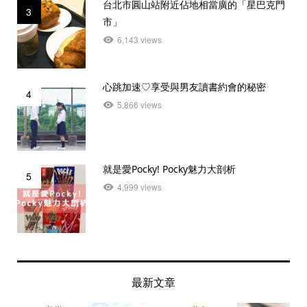
台北市圓山站附近佔地相當廣的「星巴克門
3
市」
6,143 views
心跳加速♡享受與男友讀書約會的秘密
4
5,866 views
就是愛Pocky! Pocky魅力大剖析
5
4,999 views
最新文章