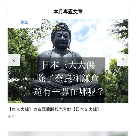
本月專題文章
美食


“蒙布朗栗子蛋糕聖地“｜東京自由之丘必吃甜點【MONT-BL...
【
美食
美食