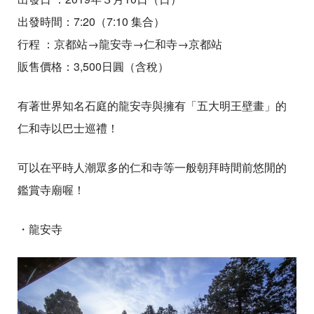
出發時間：7:20（7:10 集合）
行程 ：京都站→龍安寺→仁和寺→京都站
販售價格：3,500日圓（含稅）
有著世界知名石庭的龍安寺與擁有「五大明王壁畫」的
仁和寺以巴士巡禮！
可以在平時人潮眾多的仁和寺等一般朝拜時間前悠閒的
鑑賞寺廟喔！
・龍安寺