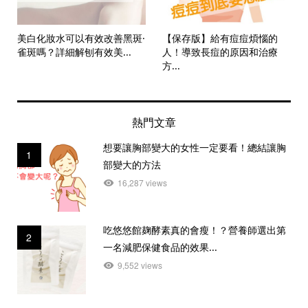
美白化妝水可以有效改善黑斑·
【保存版】給有痘痘煩惱的
雀斑嗎？詳細解刨有效美...
人！導致長痘的原因和治療
方...
熱門文章
想要讓胸部變大的女性一定要看！總結讓胸
1
部變大的方法
16,287 views
吃悠悠館麹酵素真的會瘦！？營養師選出第
2
一名減肥保健食品的效果...
9,552 views