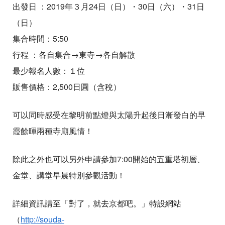
出發日 ：2019年３月24日（日）・30日（六）・31日
（日）
集合時間：5:50
行程 ：各自集合→東寺→各自解散
最少報名人數：１位
販售價格：2,500日圓（含稅）
可以同時感受在黎明前點燈與太陽升起後日漸發白的早
霞餘暉兩種寺廟風情！
除此之外也可以另外申請參加7:00開始的五重塔初層、
金堂、講堂早晨特別參觀活動！
詳細資訊請至「對了，就去京都吧。」特設網站
（
http://souda-