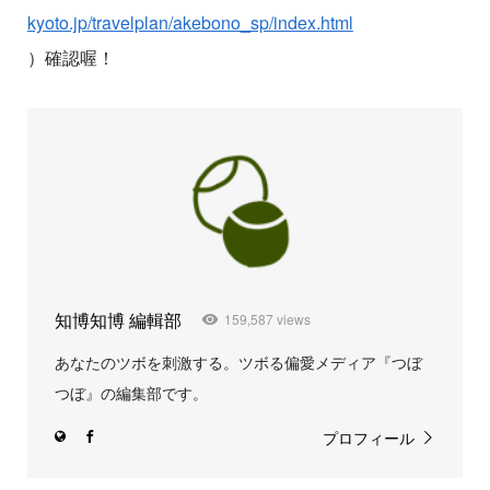
kyoto.jp/travelplan/akebono_sp/index.html
）確認喔！
知博知博 編輯部
159,587 views
あなたのツボを刺激する。ツボる偏愛メディア『つぼ
つぼ』の編集部です。
プロフィール