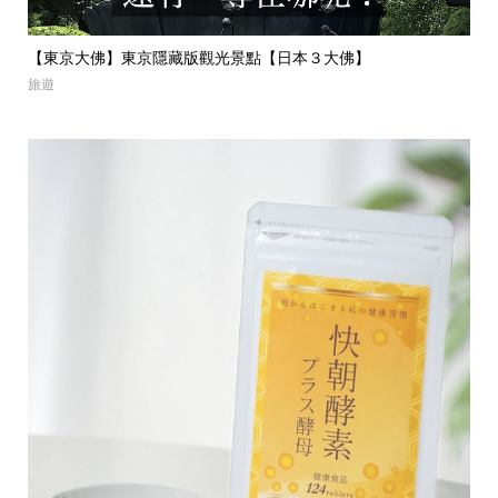
“蒙布朗栗子蛋糕聖地“｜東京自由之丘必吃甜點【MONT-BL...
【
美食
美食