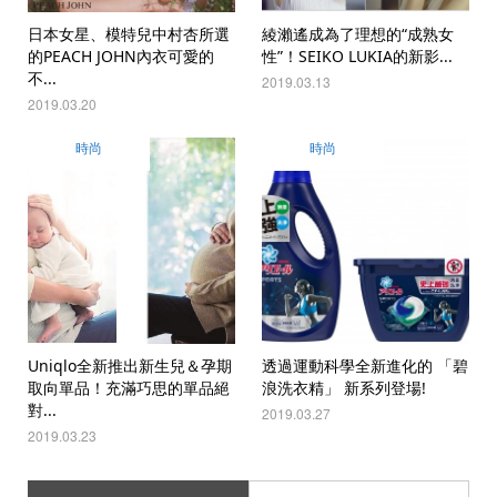
日本女星、模特兒中村杏所選
綾瀨遙成為了理想的“成熟女
的PEACH JOHN內衣可愛的
性”！SEIKO LUKIA的新影...
不...
2019.03.13
2019.03.20
時尚
時尚
Uniqlo全新推出新生兒＆孕期
透過運動科學全新進化的 「碧
取向單品！充滿巧思的單品絕
浪洗衣精」 新系列登場!
對...
2019.03.27
2019.03.23