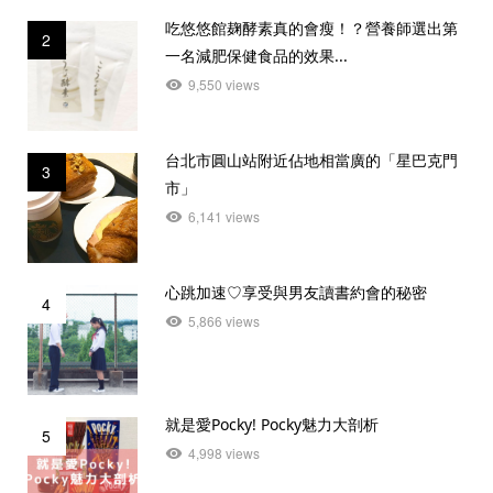
吃悠悠館麹酵素真的會瘦！？營養師選出第
2
一名減肥保健食品的效果...
9,550 views
台北市圓山站附近佔地相當廣的「星巴克門
3
市」
6,141 views
心跳加速♡享受與男友讀書約會的秘密
4
5,866 views
就是愛Pocky! Pocky魅力大剖析
5
4,998 views