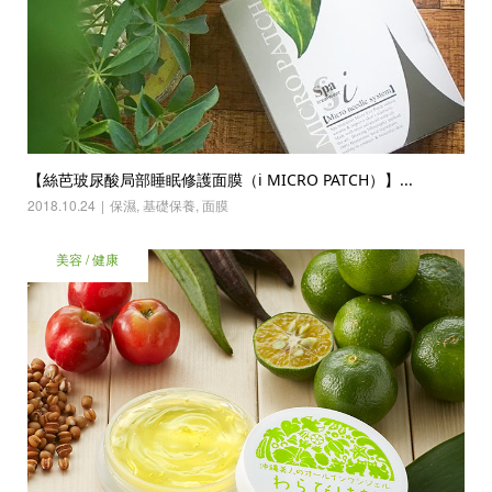
【絲芭玻尿酸局部睡眠修護面膜（i MICRO PATCH）】...
2018.10.24
保濕
,
基礎保養
,
面膜
美容 / 健康