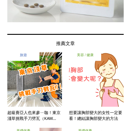
推薦文章
旅遊
美容 / 健康
超級賽亞人也來參ㄧ咖！東京
想要讓胸部變大的女性一定要
淺草挑戰手刀劈瓦（KAW...
看！總結讓胸部變大的方法
基礎保養
基礎保養