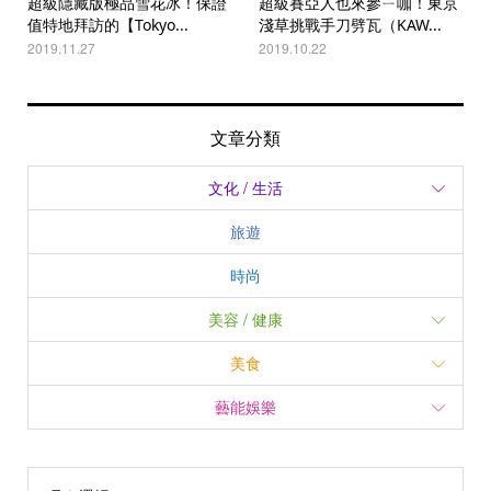
超級隱藏版極品雪花冰！保證
超級賽亞人也來參ㄧ咖！東京
值特地拜訪的【Tokyo...
淺草挑戰手刀劈瓦（KAW...
2019.11.27
2019.10.22
文章分類
文化 / 生活
旅遊
時尚
美容 / 健康
美食
藝能娛樂