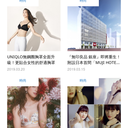
時尚
時尚
UNIQLO無鋼圈胸罩全面升
『無印良品 銀座』即將重生！
級！更貼合女性的舒適胸罩
附設日本首間「MUJI HOTE...
2019.03.20
2019.03.15
時尚
時尚