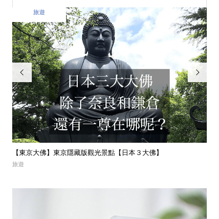
美食


“蒙布朗栗子蛋糕聖地“｜東京自由之丘必吃甜點【MONT-BL...
【
美食
美食