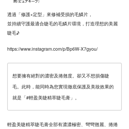
透過「修護×定型」來修補受損的毛鱗片，
並持續守護最適合睫毛的毛鱗片環境，打造理想的美麗
睫毛♪
https://www.instagram.com/p/Bp6W-X7gyou/
想要擁有絕對的濃密及捲翹度。卻又不想損傷睫
毛。此時，能同時為您實現徹底保護及美妝效果的
就是「#輕盈美睫精萃睫毛膏」。
輕盈美睫精萃睫毛膏全部有濃濃極密、彎彎翹麗、捲捲