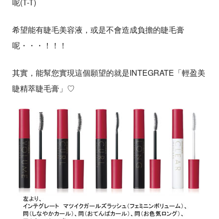
呢(T-T)
希望能有睫毛美容液，或是不會造成負擔的睫毛膏
呢・・・！！！
其實，能幫您實現這個願望的就是INTEGRATE「輕盈美
睫精萃睫毛膏」♡