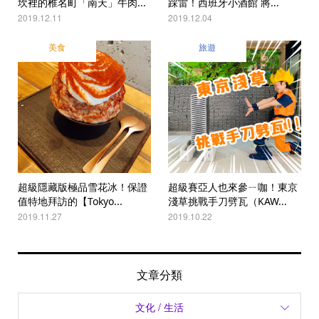
坎裡的椎名町「南天」牛肉...
踩雷！西班牙小酒館 將...
2019.12.11
2019.12.04
美食
旅遊
超級隱藏版極品雪花冰！保證
超級賽亞人也來參ㄧ咖！東京
值特地拜訪的【Tokyo...
淺草挑戰手刀劈瓦（KAW...
2019.11.27
2019.10.22
文章分類
文化 / 生活