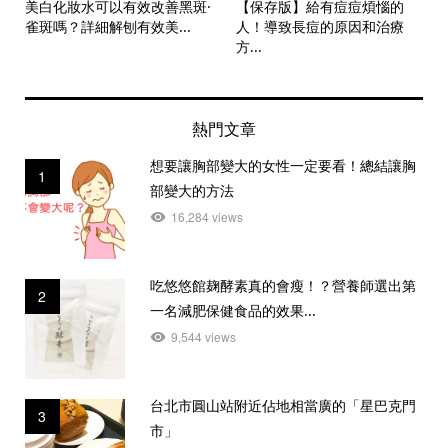
美白化妝水可以有效改善黑斑·
【保存版】給有痘痘煩惱的
雀斑嗎？詳細解刨有效美...
人！導致長痘的原因和治療
方...
熱門文章
想要讓胸部變大的女性一定要看！總結讓胸
1
部變大的方法
16,284 views
吃悠悠館麹酵素真的會瘦！？營養師選出第
2
一名減肥保健食品的效果...
9,544 views
台北市圓山站附近佔地相當廣的「星巴克門
3
市」