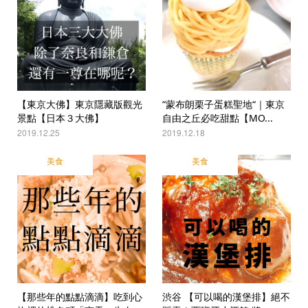
【東京大佛】東京隱藏版觀光
“蒙布朗栗子蛋糕聖地“｜東京
景點【日本３大佛】
自由之丘必吃甜點【MO...
2019.12.25
2019.12.18
美食
美食
【那些年的點點滴滴】吃到心
渋谷 【可以喝的漢堡排】絕不