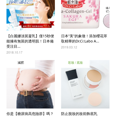
【白麗娜淡斑凝乳】僅15秒便
日本“美”的象徵！添加櫻花萃
能擁有無斑的透明肌！日本備
取精華的Dr.Ci:Labo A...
受注目...
2019.03.12
2018.10.17
減肥
彩妝 / 底妝
你是【糖尿病高危險群】嗎？
防止脫妝的妝前飾底乳